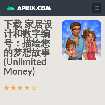
下载 家居设
计和数字编
号：描绘您
的梦想故事
(Unlimited
Money)
★
★
★
★
☆