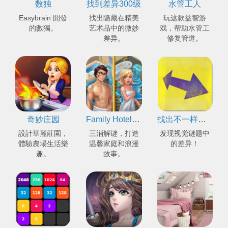
数独
找到差异300级
水管工人
Easybrain 開發
找出隐藏在精美
玩这款益智游
的數獨。
艺术品中的微妙
戏，帮助水管工
差异。
修复管道。
奇妙庄园
Family Hotel：集聚浪漫故事与房屋装潢的三消游戏
找出不一样的地方
設計華麗莊園，
三消解谜，打造
发现视觉谜题中
體驗農場生活樂
温馨家庭和浪漫
的差异！
趣。
故事。