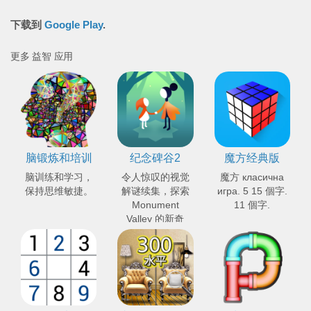
下载到
Google Play
.
更多 益智 应用
脑锻炼和培训
纪念碑谷2
魔方经典版
脑训练和学习，
令人惊叹的视觉
魔方 класична
保持思维敏捷。
解谜续集，探索
игра. 5 15 個字.
Monument
11 個字.
Valley 的新奇
观。