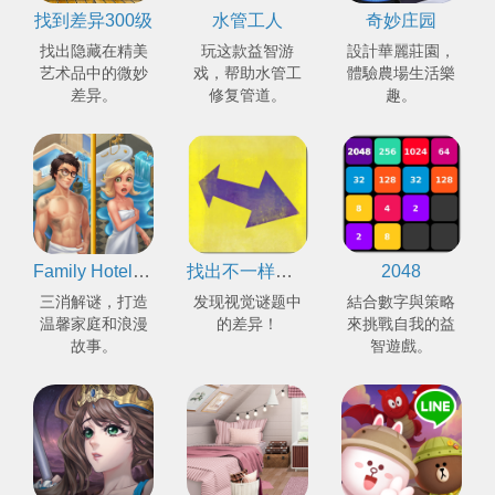
找到差异300级
水管工人
奇妙庄园
找出隐藏在精美
玩这款益智游
設計華麗莊園，
艺术品中的微妙
戏，帮助水管工
體驗農場生活樂
差异。
修复管道。
趣。
Family Hotel：集聚浪漫故事与房屋装潢的三消游戏
找出不一样的地方
2048
三消解谜，打造
发现视觉谜题中
結合數字與策略
温馨家庭和浪漫
的差异！
來挑戰自我的益
故事。
智遊戲。