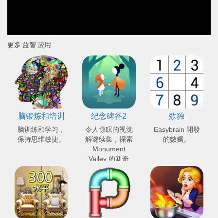
更多 益智 应用
脑锻炼和培训
纪念碑谷2
数独
脑训练和学习，
令人惊叹的视觉
Easybrain 開發
保持思维敏捷。
解谜续集，探索
的數獨。
Monument
Valley 的新奇
观。