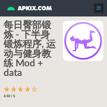
每日臀部锻
炼 - 下半身
锻炼程序, 运
动与健身教
练 Mod +
data
★
★
★
★
☆
4.60 / 5