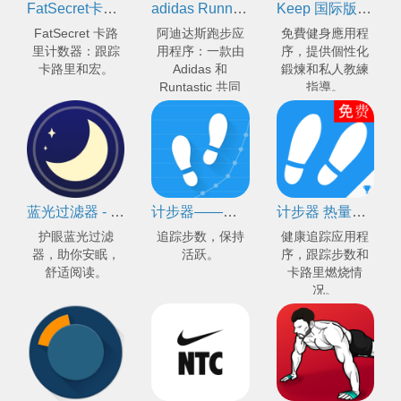
FatSecret卡路里计算器
adidas Running by Runtastic：运动助手 训练计划 跑步健身app
Keep 国际版 - 家庭健身助手 & 免费私人教练
數據。
FatSecret 卡路
阿迪达斯跑步应
免費健身應用程
里计数器：跟踪
用程序：一款由
序，提供個性化
卡路里和宏。
Adidas 和
鍛煉和私人教練
Runtastic 共同
指導。
开发的健身应用
程序。
蓝光过滤器 - 免费蓝光护目镜，缓减疲劳，帮助睡眠，舒适阅读电子书
计步器——步数测量器
计步器 热量计数器
护眼蓝光过滤
追踪步数，保持
健康追踪应用程
器，助你安眠，
活跃。
序，跟踪步数和
舒适阅读。
卡路里燃烧情
况。