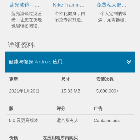
蓝光滤镜——消除头疼的夜间模式
Nike Training Club –训练/健身计划
免费私人健身教练 - 无需器械
蓝光滤镜过滤蓝
个性化健身，由
个人定制的锻
光，让您在夜晚
耐克专家打造。
炼，无需器械。
也能轻松阅读。
详细资料:
健康与健身 Android 应用
更新
尺寸
安装次数
2021年1月20日
15.33 MB
5,000,000+
版
评分
广告
5.0 及更高版本
适合所有人
Contains ads
价钱
在应用程序内购买