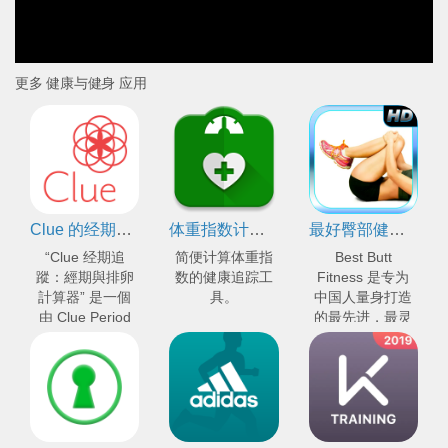
更多 健康与健身 应用
Clue 的经期跟踪：经期及排卵计算器
体重指数计算器
最好臀部健身 Best Butt Fitness
“Clue 经期追
简便计算体重指
Best Butt
蹤：經期與排卵
数的健康追踪工
Fitness 是专为
計算器” 是一個
具。
中国人量身打造
由 Clue Period
的最先进，最灵
Tracker by
活和最具有创造
BioWink 所開發
性锻炼身体的
的手機程式，它
app。
能追蹤月經週
期、排卵期和生
育能力高峰期等