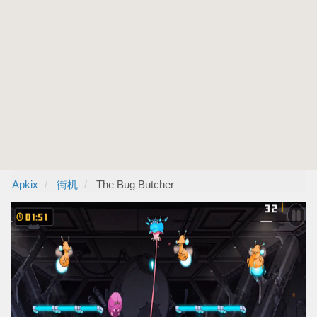
Apkix
街机
The Bug Butcher