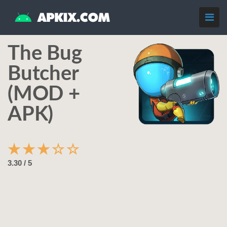
The Bug
Butcher
(MOD +
APK)
★
★
★
☆
☆
3.30 / 5