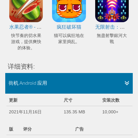
水果忍者® - 爽快切水果
疯狂破坏猫
无限射击：银河系战争
快节奏的切水果
猫可以疯狂地在
無盡射擊銀河大
游戏，提供爽快
家里捣乱。
戰
的体验。
详细资料:
街机 Android 应用
更新
尺寸
安装次数
2021年11月16日
135.35 MB
10,000+
版
评分
广告