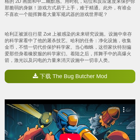
格的 2D 画面和中二幽默感。用时机，站位和反应速度来保护你
那脆弱的身躯！游戏方式易于上手，难于精通。此外，有谁会
不喜欢一个能挥舞着大量军规武器的游戏世界呢？
哈利正被派往行星 Zoit 上被感染的未来研究设施。设施中幸存
的科学家看中了他的屠杀技艺。哈利的任务：净化设施，收集
金币，不惜一切代价保护科学家。当心蜘蛛，这些家伙特别偏
爱那些身着橡胶服的科学家们。着陆之后，挥舞手中的高爆火
箭，激光以及闪电的力量来消灭设施中一切非人类。
下载 The Bug Butcher Mod