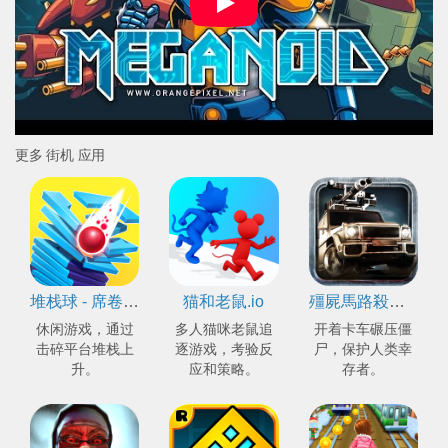
更多 街机 应用
堆栈球 - 席卷多平台
猫和老鼠.io
殭屍馬路殺手 - Zombie Roadkill 3D
休闲游戏，通过
多人猫咪老鼠追
开着卡车碾压僵
击碎平台堆栈上
逐游戏，考验反
尸，保护人类幸
升。
应和策略。
存者。