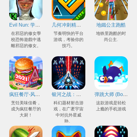
Evil Nun: 学校里的恐怖
几何冲刺精简版 (Geometry Dash Lite)
地鐵公主跑酷
在邪惡的修女學
节奏明快的平台
地铁里跑酷的时
校恐怖遊戲中逃
游戏，考验你的
尚公主.
離邪惡的修女。
技巧。
疯狂餐厅-风靡全球的大厨美食烹饪游戏
银河之战：深空射手
弹跳大师 (Bouncemasters)
烹饪美味佳肴，
科幻题材射击游
这款游戏是轻松
成为疯狂餐厅的
戏，在广袤宇宙
上瘾的手机游戏
大厨！
中对抗外星威
胁。