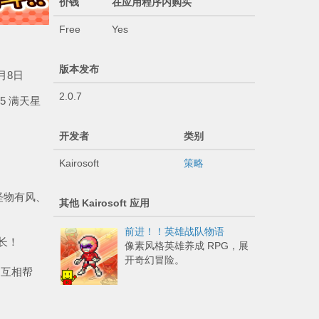
价钱
在应用程序内购买
Free
Yes
版本发布
月8日
2.0.7
/5 满天星
开发者
类别
Kairosoft
策略
怪物有风、
其他 Kairosoft 应用
前进！！英雄战队物语
长！
像素风格英雄养成 RPG，展
开奇幻冒险。
边互相帮