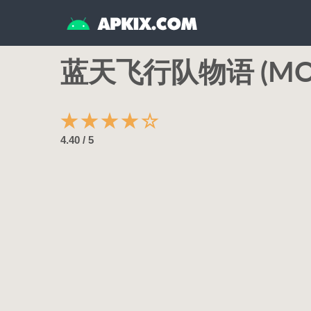
蓝天飞行队物语 (MOD
★
★
★
★
☆
4.40 / 5