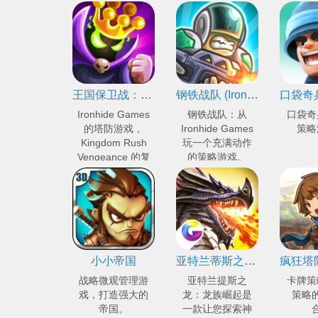
王国保卫战：复仇 (Kingdom Rush Vengeance)
钢铁战队 (Iron Marines)
Ironhide Games
钢铁战队：从
口袋奇
的塔防游戏，
Ironhide Games
策略
Kingdom Rush
玩一个充满动作
Vengeance 的复
的策略游戏。
仇。
小小帝国
亚特兰蒂斯之龙：龙族崛起
战略微观管理游
亚特兰提斯之
卡牌策
戏，打造强大的
龙：龙族崛起是
策略
帝国。
一款让您探索神