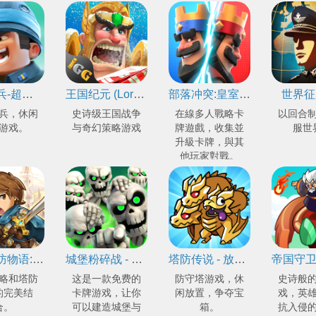
口袋奇兵-超休闲的策略游戏
王国纪元 (Lords Mobile)
部落冲突:皇室战争(Clash Royale)
世界征
兵，休闲
史诗级王国战争
在線多人戰略卡
以回合
游戏。
与奇幻策略游戏
牌遊戲，收集並
服世
升級卡牌，與其
他玩家對戰。
疯狂塔防物语: 卡牌塔防游戏
城堡粉碎战 - 最佳卡牌游戏 (Castle Crush) - 免费
塔防传说 - 放置休闲宝箱争夺战
略和塔防
这是一款免费的
防守塔游戏，休
史诗般
的完美结
卡牌游戏，让你
闲放置，争夺宝
戏，英
合。
可以建造城堡与
箱。
抗入侵