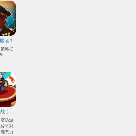
服者4
制策略征
界。
帝国守卫战 (Realm Defense)：英雄传奇塔防
的塔防游
雄传奇对
的邪恶力