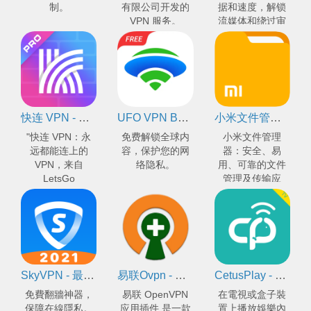
制。
有限公司开发的
据和速度，解锁
VPN 服务。
流媒体和绕过审
查。
快连 VPN - 永远都能连上的vpn
UFO VPN Basic：免費VPN加速器
小米文件管理器 - 安全、易用、可靠的文件管理、传输应用
"快连 VPN：永
免费解锁全球内
小米文件管理
远都能连上的
容，保护您的网
器：安全、易
VPN，来自
络隐私。
用、可靠的文件
LetsGo
管理及传输应
Network"
用。 (14 字)
SkyVPN - 最可靠的免费翻墙神器
易联Ovpn - OpenVPN应用插件 (翻墙利器)
CetusPlay - 电视端（安装在电视、盒子上）
免費翻牆神器，
易联 OpenVPN
在電視或盒子裝
保障在線隱私。
应用插件 是一款
置上播放娛樂內